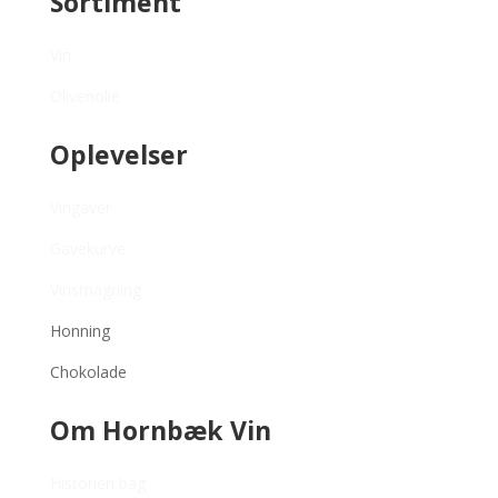
Sortiment
Vin
Olivenolie
Oplevelser
Vingaver
Gavekurve
Vinsmagning
Honning
Chokolade
Om Hornbæk Vin
Historien
bag